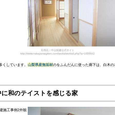
引用元：中山技建公式サイト
http://www.nakayamagiken.com/works/worksd.php?q=1000042
多くしています。
山梨県産無垢材
のをふんだんに使った廊下は、白木の
中に
和のテイストを感じる家