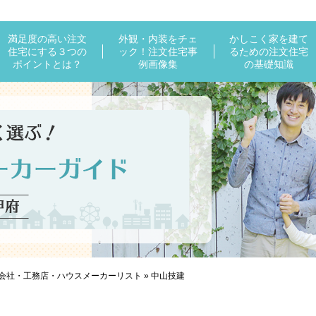
満足度の高い注文
外観・内装をチェ
かしこく家を建て
住宅にする３つの
ック！注文住宅事
るための注文住宅
ポイントとは？
例画像集
の基礎知識
会社・工務店・ハウスメーカーリスト
»
中山技建