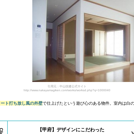
引用元：中山技建公式サイト
http://www.nakayamagiken.com/works/worksd.php?q=1000040
リート打ち放し風の外壁
で仕上げたという遊び心のある物件。室内は白
【甲府】デザインにこだわった