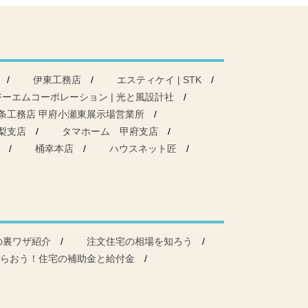
伊東工務店
エスティケイ | STK
ジーエムコーポレーション | 光と風設計社
条工務店 甲府小瀬東展示場営業所
梨支店
タマホーム 甲府支店
桶幸本店
ハウスネット匠
の裏ワザ紹介
注文住宅の相場を知ろう
らおう！住宅の補助金と給付金