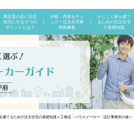
満足度の高い注文
外観・内装をチェ
かしこく家を建て
住宅にする３つの
ック！注文住宅事
るための注文住宅
ポイントとは？
例画像集
の基礎知識
を建てるための注文住宅の基礎知識
»
工務店・ハウスメーカー・設計事務所の違い