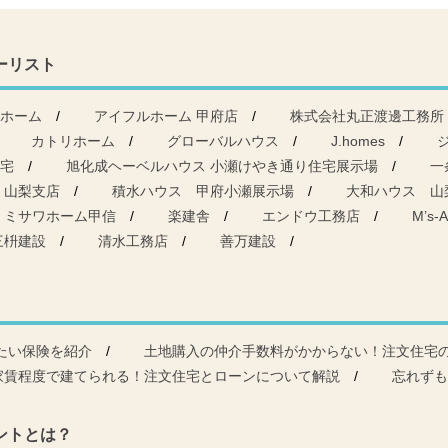
ーリスト
ホーム
アイフルホーム 甲府店
株式会社丸正渡邊工務所
カトリホーム
グローバルハウス
J.homes
宅
旭化成ヘーベルハウス 小瀬けやき通り住宅展示場
一
 山梨支店
積水ハウス 甲府小瀬展示場
大和ハウス 山
ミサワホーム甲信
楽建舎
エンドウ工務店
M’s-A
三枡建設
清水工務店
善万建設
たい保険を紹介
土地購入の仲介手数料がかからない！注文住宅
家賃程度で建てられる！注文住宅とローンについて解説
忘れずも
ントとは？