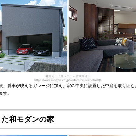
引用元：ミサワホーム公式サイト
https://www.misawa.co.jp/kodate/ziturei/detail/96
観。愛車が映えるガレージに加え、家の中央に設置した中庭を取り囲む
ます。
した
和モダンの家