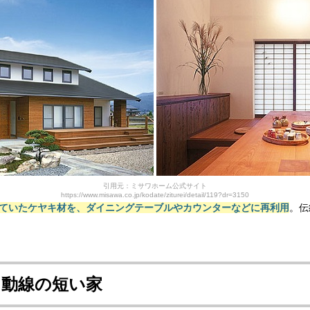
引用元：ミサワホーム公式サイト
https://www.misawa.co.jp/kodate/ziturei/detail/119?dr=3150
ていたケヤキ材を、ダイニングテーブルやカウンターなどに再利用
。伝
た動線の短い家