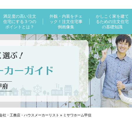
満足度の高い注文
外観・内装をチェ
かしこく家を建て
住宅にする３つの
ック！注文住宅事
るための注文住宅
ポイントとは？
例画像集
の基礎知識
会社・工務店・ハウスメーカーリスト
»
ミサワホーム甲信