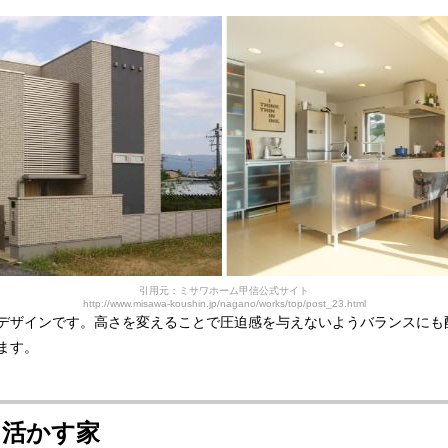
引用元：ミサワホーム甲信公式サイト
http://www.misawa-koushin.jp/nagano/works/top/post_23.html
デザインです。高さを変えることで圧迫感を与えないようバランスにも
ます。
に活かす家