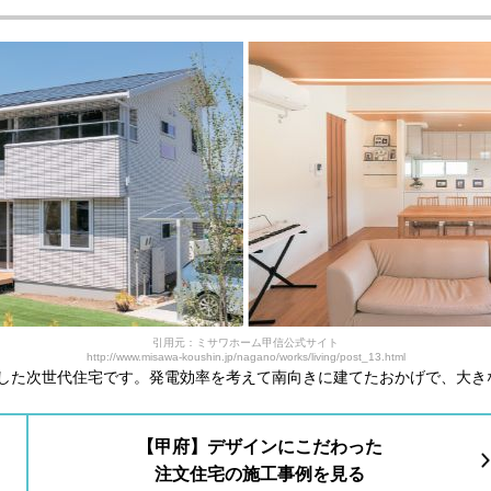
引用元：ミサワホーム甲信公式サイト
http://www.misawa-koushin.jp/nagano/works/living/post_13.html
した次世代住宅です。発電効率を考えて南向きに建てたおかげで、大きな
【甲府】デザインにこだわった
注文住宅の施工事例を見る