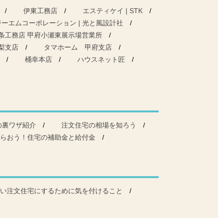
伊東工務店
エスティケイ | STK
ジーエムコーポレーション | 光と風設計社
条工務店 甲府小瀬東展示場営業所
梨支店
タマホーム 甲府支店
桶幸本店
ハウスネット匠
の裏ワザ紹介
注文住宅の相場を知ろう
らおう！住宅の補助金と給付金
い注文住宅にするために気を付けること