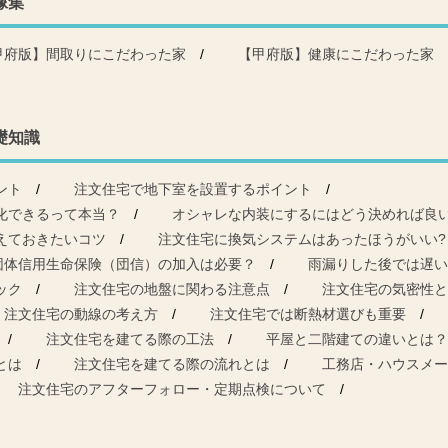
像集
甲府版】間取りにこだわった家
【甲府版】健康にこだわった家
礎知識
ント
注文住宅で地下室を設置するポイント
化できるって本当？
オシャレな内装にするにはどう決めれば良
えておきたいコツ
注文住宅に換気システムはあったほうがいい?
団体信用生命保険（団信）の加入は必要？
雨漏りした後では遅い
ック
注文住宅の地盤に関わる注意点
注文住宅の気密性と
注文住宅の動線の考え方
注文住宅では断熱材選びも重要
注文住宅を建てる際の工法
平屋と二階建ての違いとは？
とは
注文住宅を建てる際の流れとは
工務店・ハウスメー
注文住宅のアフターフォロー・定期点検について