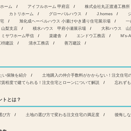
ホーム
アイフルホーム 甲府店
株式会社丸正渡邊工務所
カトリホーム
グローバルハウス
J.homes
宅
旭化成ヘーベルハウス 小瀬けやき通り住宅展示場
一
 山梨支店
積水ハウス 甲府小瀬展示場
大和ハウス 山
ミサワホーム甲信
楽建舎
エンドウ工務店
M’s-A
三枡建設
清水工務店
善万建設
たい保険を紹介
土地購入の仲介手数料がかからない！注文住宅
家賃程度で建てられる！注文住宅とローンについて解説
忘れずも
ントとは？
選び方
土地の選び方で変わる注文住宅の満足度
後悔しな