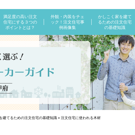
満足度の高い注文
外観・内装をチェ
かしこく家を建て
住宅にする３つの
ック！注文住宅事
るための注文住宅
ポイントとは？
例画像集
の基礎知識
を建てるための注文住宅の基礎知識
»
注文住宅に使われる木材