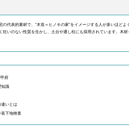
宅の代表的素材で、”木造＝ヒノキの家”をイメージする人が多いほどよ
く狂いのない性質を生かし、土台や通し柱にも採用されています。木材
n甲府
礎知識
の違いとは
外装下地検査