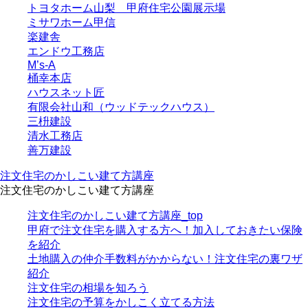
トヨタホーム山梨 甲府住宅公園展示場
ミサワホーム甲信
楽建舎
エンドウ工務店
M’s-A
桶幸本店
ハウスネット匠
有限会社山和（ウッドテックハウス）
三枡建設
清水工務店
善万建設
注文住宅のかしこい建て方講座
注文住宅のかしこい建て方講座
注文住宅のかしこい建て方講座_top
甲府で注文住宅を購入する方へ！加入しておきたい保険
を紹介
土地購入の仲介手数料がかからない！注文住宅の裏ワザ
紹介
注文住宅の相場を知ろう
注文住宅の予算をかしこく立てる方法