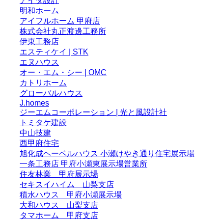
アイダ設計
明和ホーム
アイフルホーム 甲府店
株式会社丸正渡邊工務所
伊東工務店
エスティケイ | STK
エヌハウス
オー・エム・シー | OMC
カトリホーム
グローバルハウス
J.homes
ジーエムコーポレーション | 光と風設計社
トミタケ建設
中山技建
西甲府住宅
旭化成ヘーベルハウス 小瀬けやき通り住宅展示場
一条工務店 甲府小瀬東展示場営業所
住友林業 甲府展示場
セキスイハイム 山梨支店
積水ハウス 甲府小瀬展示場
大和ハウス 山梨支店
タマホーム 甲府支店