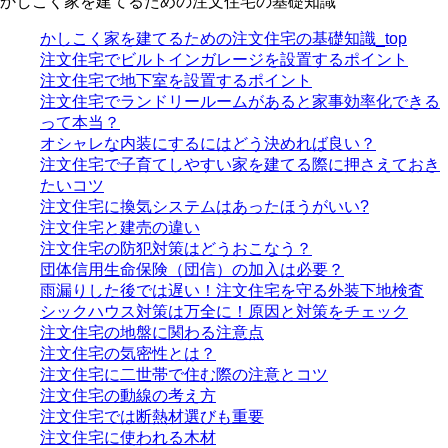
かしこく家を建てるための注文住宅の基礎知識
かしこく家を建てるための注文住宅の基礎知識_top
注文住宅でビルトインガレージを設置するポイント
注文住宅で地下室を設置するポイント
注文住宅でランドリールームがあると家事効率化できる
って本当？
オシャレな内装にするにはどう決めれば良い？
注文住宅で子育てしやすい家を建てる際に押さえておき
たいコツ
注文住宅に換気システムはあったほうがいい?
注文住宅と建売の違い
注文住宅の防犯対策はどうおこなう？
団体信用生命保険（団信）の加入は必要？
雨漏りした後では遅い！注文住宅を守る外装下地検査
シックハウス対策は万全に！原因と対策をチェック
注文住宅の地盤に関わる注意点
注文住宅の気密性とは？
注文住宅に二世帯で住む際の注意とコツ
注文住宅の動線の考え方
注文住宅では断熱材選びも重要
注文住宅に使われる木材