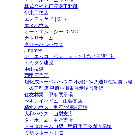
株式会社丸正渡邊工務所
伊東工務店
エスティケイ | STK
エヌハウス
オー・エム・シー | OMC
カトリホーム
グローバルハウス
J.homes
ジーエムコーポレーション | 光と風設計社
トミタケ建設
中山技建
西甲府住宅
旭化成ヘーベルハウス 小瀬けやき通り住宅展示場
一条工務店 甲府小瀬東展示場営業所
住友林業 甲府展示場
セキスイハイム 山梨支店
積水ハウス 甲府小瀬展示場
大和ハウス 山梨支店
タマホーム 甲府支店
トヨタホーム山梨 甲府住宅公園展示場
ミサワホーム甲信