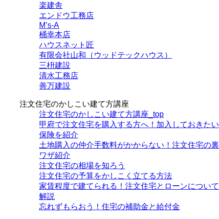
楽建舎
エンドウ工務店
M’s-A
桶幸本店
ハウスネット匠
有限会社山和（ウッドテックハウス）
三枡建設
清水工務店
善万建設
注文住宅のかしこい建て方講座
注文住宅のかしこい建て方講座_top
甲府で注文住宅を購入する方へ！加入しておきたい
保険を紹介
土地購入の仲介手数料がかからない！注文住宅の裏
ワザ紹介
注文住宅の相場を知ろう
注文住宅の予算をかしこく立てる方法
家賃程度で建てられる！注文住宅とローンについて
解説
忘れずもらおう！住宅の補助金と給付金