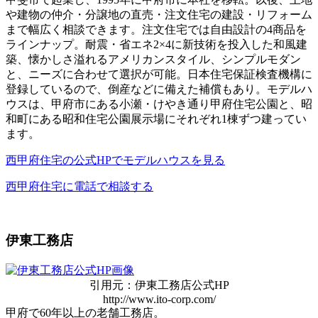
や建物の仲介・分譲地の直売・注文住宅の建設・リフォーム
まで
幅広く相談できます。注文住宅では自由設計の4商品を
ラインナップ。耐震・省エネ2×4に新技術を投入した和風建
築、懐かしさ溢れるアメリカンスタイル、シンプルモダン
と、ニーズに合わせて選択が可能。
日本住宅保証検査機構に
登録
しているので、倒産などに備えた補償もあり。モデルハ
ウスは、甲府市にある小瀬・けやき通り甲府住宅公園と、昭
和町にある昭和住宅公園展示場にそれぞれ1棟ずつ建ってい
ます。
西甲府住宅の公式HPでモデルハウスを見る
西甲府住宅に電話で相談する
伊東工務店
引用元：伊東工務店公式HP
http://www.ito-corp.com/
甲府で60年以上の老舗工務店。