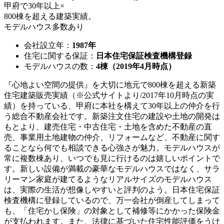
甲府で30年以上×
800棟を超える建築実績。
モデルハウス多数あり
会社設立年：
1987年
住宅に関する保証：
日本住宅保証検査機構登録
モデルハウスの数：
4棟（2019年4月時点）
『心地よい空間の提供』を大切に
地元で800棟を超える新築
住宅建築販売実績（※公式サイトより/2017年10月時点の実
績）
を持っている、甲府に本社を構えて30年以上の仲介を行
う総合不動産会社です。新築注文住宅の建設や土地の開発は
もとより、建売住宅・中古住宅・土地を含めた不動産の直
売、事業用土地建物の仲介、リフォームなど、不動産に関す
ることなら何でも相談できる心強さが魅力。
モデルハウスが
常に複数棟あり、いつでも見に行ける
のは嬉しいポイントで
す。新しい設備が満載の豪華なモデルハウスではなく、サラ
リーマン家庭が建てるようなリアルサイズのモデルハウス
は、
実際の生活が想像しやすいと評判
のよう。
日本住宅保証
検査機構に登録
しているので、万一会社が倒産してしまって
も、「住宅かし保険」の対象として補修等にかかった保険金
が支払われます。また、
法律に基づいた住宅性能評価
をうけ