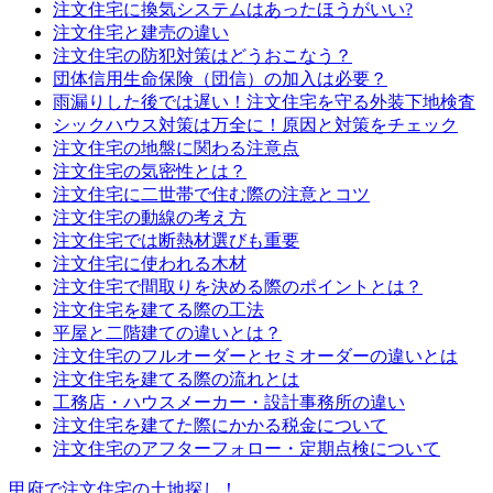
注文住宅に換気システムはあったほうがいい?
注文住宅と建売の違い
注文住宅の防犯対策はどうおこなう？
団体信用生命保険（団信）の加入は必要？
雨漏りした後では遅い！注文住宅を守る外装下地検査
シックハウス対策は万全に！原因と対策をチェック
注文住宅の地盤に関わる注意点
注文住宅の気密性とは？
注文住宅に二世帯で住む際の注意とコツ
注文住宅の動線の考え方
注文住宅では断熱材選びも重要
注文住宅に使われる木材
注文住宅で間取りを決める際のポイントとは？
注文住宅を建てる際の工法
平屋と二階建ての違いとは？
注文住宅のフルオーダーとセミオーダーの違いとは
注文住宅を建てる際の流れとは
工務店・ハウスメーカー・設計事務所の違い
注文住宅を建てた際にかかる税金について
注文住宅のアフターフォロー・定期点検について
甲府で注文住宅の土地探し！