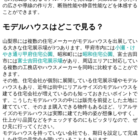
の広さや導線の作り方、断熱性能や静音性能などを体感する
ことができます
。
モデルハウスはどこで見る？
山梨県には複数の住宅メーカーがモデルハウスを出展してい
る大きな住宅展示場が3つあります。甲府市内には
小瀬・け
やき通り甲府住宅公園
、昭和町には
昭和住宅公園
、富士吉田
市には
富士吉田住宅展示場
があり、周辺エリアに対応してい
る複数の工務店やハウスメーカーを同時に比較することがで
きます。
その他、住宅会社が個別に展開している住宅展示場やモデル
ハウスもあり、近年は
街中にリアルサイズのモデルハウスを
建てる住宅会社が増えている
のも知っておきたいポイントで
す。こうしたモデルハウスの中には販売を前提とした土地に
建てていて、そのまま購入できる物件もあるほど。リアルサ
イズのモデルハウスは
実際に建てた時の姿が想像しやすく
、
仕上がり品質などをチェックするのにもピッタリなので、ぜ
ひ見に行ってください。
モデルハウスを持っていない会社でも、期日を設定して
完成
した住宅の見学会
を開いていることもあります。