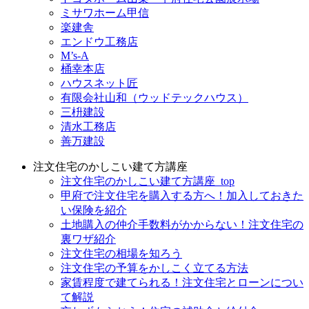
ミサワホーム甲信
楽建舎
エンドウ工務店
M’s-A
桶幸本店
ハウスネット匠
有限会社山和（ウッドテックハウス）
三枡建設
清水工務店
善万建設
注文住宅のかしこい建て方講座
注文住宅のかしこい建て方講座_top
甲府で注文住宅を購入する方へ！加入しておきた
い保険を紹介
土地購入の仲介手数料がかからない！注文住宅の
裏ワザ紹介
注文住宅の相場を知ろう
注文住宅の予算をかしこく立てる方法
家賃程度で建てられる！注文住宅とローンについ
て解説