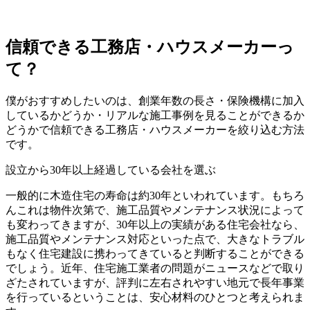
信頼できる工務店・ハウスメーカーっ
て？
僕がおすすめしたいのは、
創業年数の長さ
・
保険機構に加入
しているかどうか
・
リアルな施工事例を見ることができるか
どうか
で信頼できる工務店・ハウスメーカーを絞り込む方法
です。
設立から30年以上経過している会社を選ぶ
一般的に
木造住宅の寿命は約30年
といわれています。もちろ
んこれは物件次第で、施工品質やメンテナンス状況によって
も変わってきますが、30年以上の実績がある住宅会社なら、
施工品質やメンテナンス対応といった点で、大きなトラブル
もなく住宅建設に携わってきていると判断することができる
でしょう。近年、住宅施工業者の問題がニュースなどで取り
ざたされていますが、
評判に左右されやすい地元で長年事業
を行っている
ということは、安心材料のひとつと考えられま