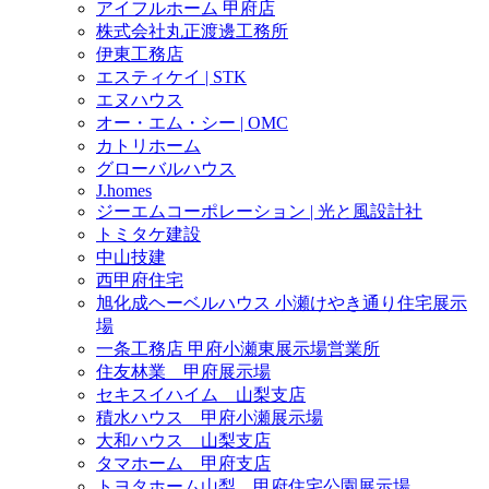
アイフルホーム 甲府店
株式会社丸正渡邊工務所
伊東工務店
エスティケイ | STK
エヌハウス
オー・エム・シー | OMC
カトリホーム
グローバルハウス
J.homes
ジーエムコーポレーション | 光と風設計社
トミタケ建設
中山技建
西甲府住宅
旭化成ヘーベルハウス 小瀬けやき通り住宅展示
場
一条工務店 甲府小瀬東展示場営業所
住友林業 甲府展示場
セキスイハイム 山梨支店
積水ハウス 甲府小瀬展示場
大和ハウス 山梨支店
タマホーム 甲府支店
トヨタホーム山梨 甲府住宅公園展示場