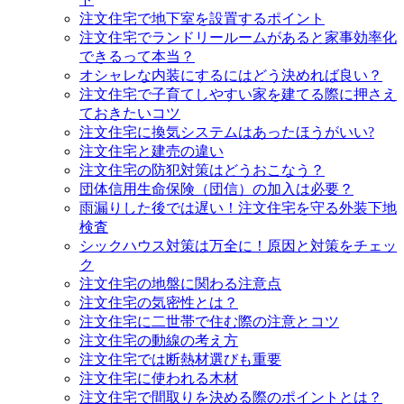
注文住宅で地下室を設置するポイント
注文住宅でランドリールームがあると家事効率化
できるって本当？
オシャレな内装にするにはどう決めれば良い？
注文住宅で子育てしやすい家を建てる際に押さえ
ておきたいコツ
注文住宅に換気システムはあったほうがいい?
注文住宅と建売の違い
注文住宅の防犯対策はどうおこなう？
団体信用生命保険（団信）の加入は必要？
雨漏りした後では遅い！注文住宅を守る外装下地
検査
シックハウス対策は万全に！原因と対策をチェッ
ク
注文住宅の地盤に関わる注意点
注文住宅の気密性とは？
注文住宅に二世帯で住む際の注意とコツ
注文住宅の動線の考え方
注文住宅では断熱材選びも重要
注文住宅に使われる木材
注文住宅で間取りを決める際のポイントとは？