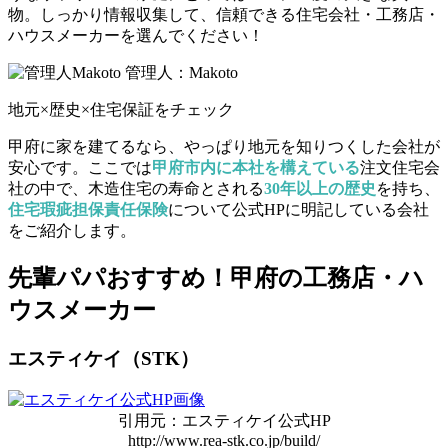
物。しっかり情報収集して、信頼できる住宅会社・工務店・
ハウスメーカーを選んでください！
管理人：Makoto
地元×歴史×住宅保証をチェック
甲府に家を建てるなら、やっぱり地元を知りつくした会社が
安心です。ここでは
甲府市内に本社を構えている
注文住宅会
社の中で、木造住宅の寿命とされる
30年以上の歴史
を持ち、
住宅瑕疵担保責任保険
について公式HPに明記している会社
をご紹介します。
先輩パパおすすめ！甲府の工務店・ハ
ウスメーカー
エスティケイ（STK）
引用元：エスティケイ公式HP
http://www.rea-stk.co.jp/build/