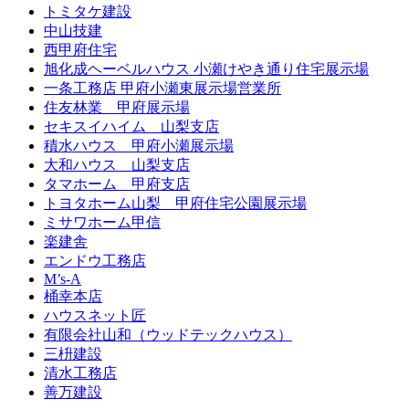
トミタケ建設
中山技建
西甲府住宅
旭化成ヘーベルハウス 小瀬けやき通り住宅展示場
一条工務店 甲府小瀬東展示場営業所
住友林業 甲府展示場
セキスイハイム 山梨支店
積水ハウス 甲府小瀬展示場
大和ハウス 山梨支店
タマホーム 甲府支店
トヨタホーム山梨 甲府住宅公園展示場
ミサワホーム甲信
楽建舎
エンドウ工務店
M’s-A
桶幸本店
ハウスネット匠
有限会社山和（ウッドテックハウス）
三枡建設
清水工務店
善万建設