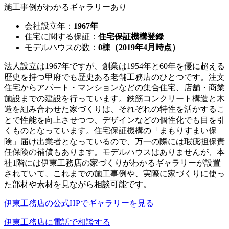
施工事例がわかるギャラリーあり
会社設立年：
1967年
住宅に関する保証：
住宅保証機構登録
モデルハウスの数：
0棟（2019年4月時点）
法人設立は1967年ですが、創業は1954年と60年を優に超える
歴史を持つ甲府でも
歴史ある老舗工務店のひとつ
です。注文
住宅からアパート・マンションなどの集合住宅、店舗・商業
施設までの建設を行っています。鉄筋コンクリート構造と木
造を組み合わせた家づくりは、それぞれの特性を活かするこ
とで性能を向上させつつ、デザインなどの個性化でも目を引
くものとなっています。住宅保証機構の
「まもりすまい保
険」届け出業者
となっているので、万一の際には瑕疵担保責
任保険の補償もあります。モデルハウスはありませんが、本
社1階には
伊東工務店の家づくりがわかるギャラリーが設置
されていて、これまでの施工事例や、実際に家づくりに使っ
た部材や素材を見ながら相談可能です。
伊東工務店の公式HPでギャラリーを見る
伊東工務店に電話で相談する