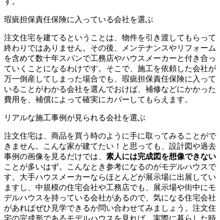
す。
瑕疵担保責任保険に入っている会社を選ぶ
注文住宅を建てるということは、物件を引き渡してもらって
終わりではありません。その後、メンテナンスやリフォーム
を含めて
数十年スパンで工務店やハウスメーカーと付き合っ
ていく
ことになるわけです。そこで、施工を依頼した会社が
万一倒産してしまった場合でも、
瑕疵担保責任保険に入って
いることがわかる会社
を選んでおけば、
補修などにかかった
費用を、補償によって確実にカバー
してもらえます。
リアルな施工事例が見られる会社を選ぶ
注文住宅は、商品を買う時のように手に取ってみることがで
きません。こんな家が建てたい！と思っても、設計図や過去
事例の画像を見るだけでは、
素人には完成図を想像できない
ことが多いはず。こんなとき
参考になるのがモデルハウス
で
す。大手ハウスメーカーならほとんどが展示場に出展してい
ますし、中規模の住宅会社や工務店でも、展示場や街中にモ
デルハウスを持っている会社があるので、気になる住宅会社
があればぜひ見学できるか問い合わせてみましょう。注文住
宅の完成形であるモデルハウスを見れば、
実際に暮らした時