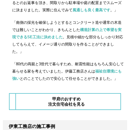
るとのお返事を頂き、間取りから駐車場や庭の配置までスムーズ
に決まりました。実際に住んでみて
風通しも良く最高です
。」
「南側の採光を確保しようとするとコンクリート造や通常の木造
では難しいことがわかり、きちんとした
構造計算の上で希望を実
現できるSE工法に決めました
。見積や細かな部分もしっかり対応
してもらえて、イメージ通りの間取りを作ることができまし
た。」
「80代の両親と3世代で暮らすため、耐震性能はもちろん安心して
暮らせる家を考えていました。伊藤工務店さんは
福祉住環境にも
強い
とのことでしたので安心して任せることができました。」
甲府のおすすめ
注文住宅会社を見る
伊東工務店の施工事例