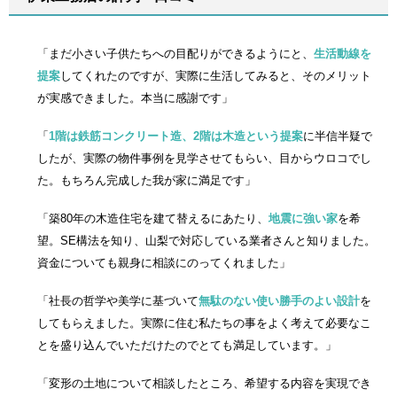
「まだ小さい子供たちへの目配りができるようにと、
生活動線を
提案
してくれたのですが、実際に生活してみると、そのメリット
が実感できました。本当に感謝です」
「
1階は鉄筋コンクリート造、2階は木造という提案
に半信半疑で
したが、実際の物件事例を見学させてもらい、目からウロコでし
た。もちろん完成した我が家に満足です」
「築80年の木造住宅を建て替えるにあたり、
地震に強い家
を希
望。SE構法を知り、山梨で対応している業者さんと知りました。
資金についても親身に相談にのってくれました」
「社長の哲学や美学に基づいて
無駄のない使い勝手のよい設計
を
してもらえました。実際に住む私たちの事をよく考えて必要なこ
とを盛り込んでいただけたのでとても満足しています。」
「変形の土地について相談したところ、希望する内容を実現でき