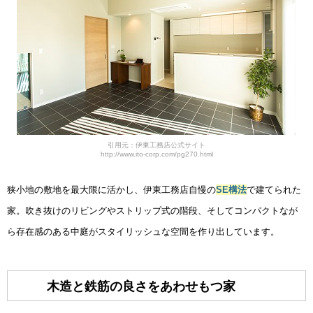
引用元：伊東工務店公式サイト
http://www.ito-corp.com/pg270.html
狭小地の敷地を最大限に活かし、伊東工務店自慢の
SE構法
で建てられた
家。吹き抜けのリビングやストリップ式の階段、そしてコンパクトなが
ら存在感のある中庭がスタイリッシュな空間を作り出しています。
木造と鉄筋の良さをあわせもつ家