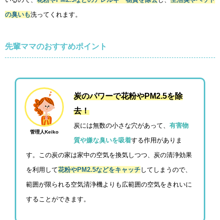
の臭いも
洗ってくれます。
先輩ママのおすすめポイント
炭のパワーで花粉やPM2.5を除
去！
炭には無数の小さな穴があって、
有害物
管理人Keiko
質や嫌な臭いを吸着
する作用がありま
す。この炭の家は家中の空気を換気しつつ、炭の清浄効果
を利用して
花粉やPM2.5などをキャッチ
してしまうので、
範囲が限られる空気清浄機よりも広範囲の空気をきれいに
することができます。