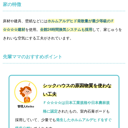
家の特徴
床材や建具、壁紙などには
ホルムアルデヒド発散量が最少等級のＦ
☆☆☆☆建材
を使用。
全館24時間換気システムも採用
して、家じゅうを
きれいな空気にする工夫がされています。
先輩ママのおすすめポイント
シックハウスの原因物質を使わな
い工夫
Ｆ☆☆☆☆は日本工業規格や日本農林規
管理人Keiko
格に認定
されたもの。室内石膏ボードも
採用していて、少量でも
発生したホルムアルデヒドをすぐ