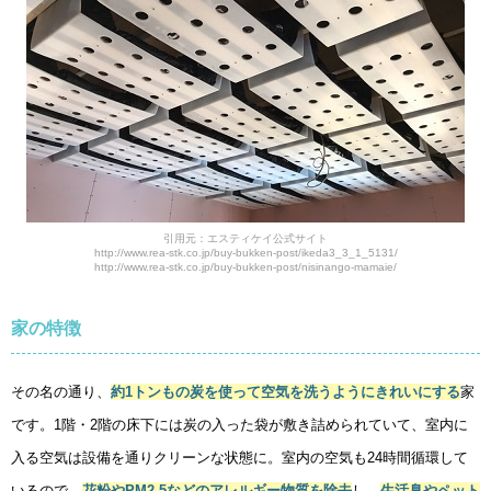
引用元：エスティケイ公式サイト
http://www.rea-stk.co.jp/buy-bukken-post/ikeda3_3_1_5131/
http://www.rea-stk.co.jp/buy-bukken-post/nisinango-mamaie/
家の特徴
その名の通り、
約1トンもの炭を使って空気を洗うようにきれいにする
家
です。1階・2階の床下には炭の入った袋が敷き詰められていて、室内に
入る空気は設備を通りクリーンな状態に。室内の空気も24時間循環して
いるので、
花粉やPM2.5などのアレルギー物質を除去
し、
生活臭やペット