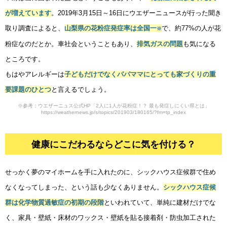
が増えています
。2019年3月15日～16日にウエザーニュースが行った聞き
取り調査によると、
山梨県の花粉症発症率は全国一
で、約77%の人が花
※
健康にこだわるならどこに気を付ける？
粉症なのだとか。車社会ということもあり、
排気ガスの問題
も気になる
健康にこだわった甲府の施工事例
ところです。
もはやアレルギーは
子どもだけでなくパパママにとっても家づくりの重
要課題のひとつ
と言えるでしょう。
※参考：ウエザーニュス公式HP「2人に1人が花粉症！？ 最も発症しにくい県とは」
https://weathernews.jp/s/topics/201903/180165/?fm=tp_index
健康にこだわるならどこに気を付ける？
せっかく夢のマイホームを手に入れたのに、シックハウス症候群で住め
なくなってしまった、という話も少なくありません。
シックハウス症候
群は化学物質過敏症の初期の段階
といわれていて、単純に建材だけでな
く、家具・壁紙・床材のワックス・壁紙を貼る接着剤・防虫加工された