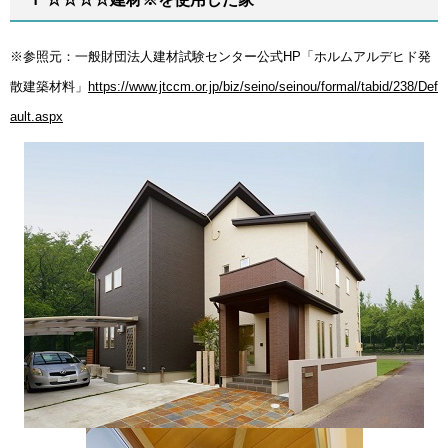
※参照元：一般財団法人建材試験センター公式HP「ホルムアルデヒド発
散建築材料」
https://www.jtccm.or.jp/biz/seino/seinou/formal/tabid/238/Def
ault.aspx