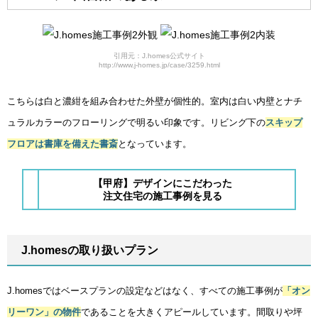
引用元：J.homes公式サイト
http://www.j-homes.jp/case/3259.html
こちらは白と濃紺を組み合わせた外壁が個性的。室内は白い内壁とナチ
ュラルカラーのフローリングで明るい印象です。リビング下の
スキップ
フロアは書庫を備えた書斎
となっています。
【甲府】デザインにこだわった
注文住宅の施工事例を見る
J.homesの取り扱いプラン
J.homesではベースプランの設定などはなく、すべての施工事例が
「オン
リーワン」の物件
であることを大きくアピールしています。間取りや坪