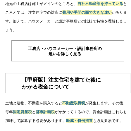
地元の工務店は施工がメインのところと、
自社不動産部を持っている
と
ころとでは、注文住宅での対応に
費用や手間の面で大きな違い
がありま
す。加えて、ハウスメーカーと設計事務所との比較で特性を理解しまし
ょう。
工務店・ハウスメーカー・設計事務所の
違いを詳しく見る
【甲府版】注文住宅を建てた後に
かかる税金について
土地と建物、不動産を購入すると
不動産取得税
が発生します。その後、
毎年
固定資産税
と
都市計画税
がかかってくるので、資金計画はこれらも
加味して試算する必要があります。
軽減・特例措置
も必見要素です。