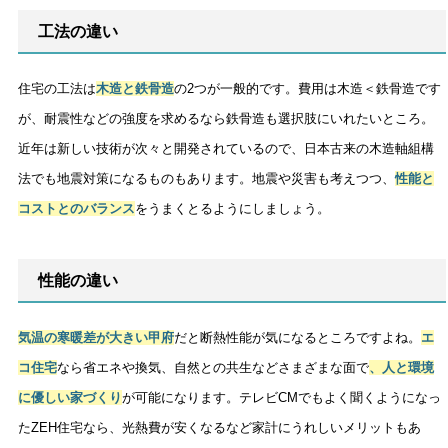
工法の違い
住宅の工法は
木造と鉄骨造
の2つが一般的です。費用は木造＜鉄骨造です
が、耐震性などの強度を求めるなら鉄骨造も選択肢にいれたいところ。
近年は新しい技術が次々と開発されているので、日本古来の木造軸組構
法でも地震対策になるものもあります。地震や災害も考えつつ、
性能と
コストとのバランス
をうまくとるようにしましょう。
性能の違い
気温の寒暖差が大きい甲府
だと断熱性能が気になるところですよね。
エ
コ住宅
なら省エネや換気、自然との共生などさまざまな面で
、人と環境
に優しい家づくり
が可能になります。テレビCMでもよく聞くようになっ
たZEH住宅なら、光熱費が安くなるなど家計にうれしいメリットもあ