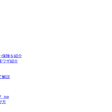
い保険を紹介
裏ワザ紹介
て解説
top
び方