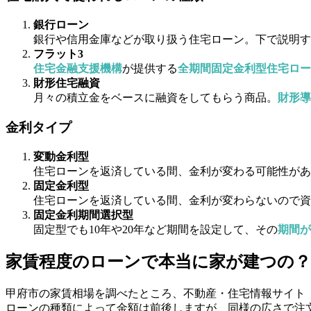
銀行ローン
銀行や信用金庫などが取り扱う住宅ローン。下で説明す
フラット3
住宅金融支援機構
が提供する
全期間固定金利型住宅ロー
財形住宅融資
月々の積立金をベースに融資をしてもらう商品。
財形導
金利タイプ
変動金利型
住宅ローンを返済している間、金利が変わる可能性があ
固定金利型
住宅ローンを返済している間、金利が変わらないので資
固定金利期間選択型
固定型でも10年や20年など期間を設定して、その
期間が
家賃程度のローンで本当に家が建つの？
甲府市の家賃相場を調べたところ、不動産・住宅情報サイト「ラ
ローンの種類によって金額は前後しますが、同様の広さで注