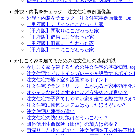
後悔しない注文住宅にするために気を付けること
外観・内装をチェック！注文住宅事例画像集
外観・内装をチェック！注文住宅事例画像集_top
【甲府版】デザインにこだわった家
【甲府版】間取りにこだわった家
【甲府版】健康にこだわった家
【甲府版】耐震にこだわった家
【甲府版】エコにこだわった家
かしこく家を建てるための注文住宅の基礎知識
かしこく家を建てるための注文住宅の基礎知識_to
注文住宅でビルトインガレージを設置するポイン
注文住宅で地下室を設置するポイント
注文住宅でランドリールームがあると家事効率化
オシャレな内装にするにはどう決めれば良い？
注文住宅で子育てしやすい家を建てる際に押さえ
注文住宅に換気システムはあったほうがいい?
注文住宅と建売の違い
注文住宅の防犯対策はどうおこなう？
団体信用生命保険（団信）の加入は必要？
雨漏りした後では遅い！注文住宅を守る外装下地