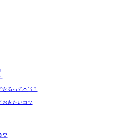
p
ト
できるって本当？
ておきたいコツ
検査