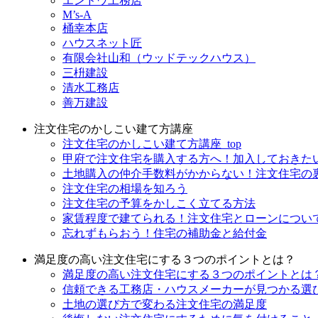
エンドウ工務店
M’s-A
桶幸本店
ハウスネット匠
有限会社山和（ウッドテックハウス）
三枡建設
清水工務店
善万建設
注文住宅のかしこい建て方講座
注文住宅のかしこい建て方講座_top
甲府で注文住宅を購入する方へ！加入しておきた
土地購入の仲介手数料がかからない！注文住宅の
注文住宅の相場を知ろう
注文住宅の予算をかしこく立てる方法
家賃程度で建てられる！注文住宅とローンについ
忘れずもらおう！住宅の補助金と給付金
満足度の高い注文住宅にする３つのポイントとは？
満足度の高い注文住宅にする３つのポイントとは？_
信頼できる工務店・ハウスメーカーが見つかる選
土地の選び方で変わる注文住宅の満足度