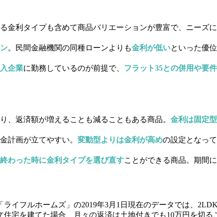
る金利タイプも含めて
商品バリエーションが豊富
で、ニーズに
ン
。民間金融機関の同種ローンよりも
金利が低い
といった優位
入企業
に勤務しているのが前提で、
フラット35との併用や要
り、返済額が増えることも減ることもある商品。
金利は固定型
金計画が立てやすい。
変動型よりは金利が高め
の設定となって
終わった時に金利タイプを選び直す
ことができる商品。期間に
イフルホームズ」の2019年3月1日現在のデータでは、
2LD
文住宅を建てた場合、
月々の返済は土地付きでも10万円を切る