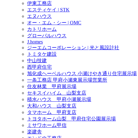
伊東工務店
エスティケイ | STK
エヌハウス
オー・エム・シー | OMC
カトリホーム
グローバルハウス
J.homes
ジーエムコーポレーション | 光と風設計社
トミタケ建設
中山技建
西甲府住宅
旭化成ヘーベルハウス 小瀬けやき通り住宅展示場
一条工務店 甲府小瀬東展示場営業所
住友林業 甲府展示場
セキスイハイム 山梨支店
積水ハウス 甲府小瀬展示場
大和ハウス 山梨支店
タマホーム 甲府支店
トヨタホーム山梨 甲府住宅公園展示場
ミサワホーム甲信
楽建舎