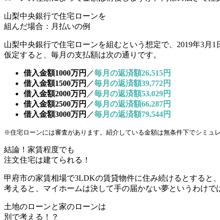
山梨中央銀行で住宅ローンを
組んだ場合：月払いの例
山梨中央銀行で住宅ローンを組むという想定で、
2019年3月
仮定すると、毎月の支払額は次の通りです。
借入金額1000万円
／
毎月の返済額26,515円
借入金額1500万円
／
毎月の返済額39,772円
借入金額2000万円
／
毎月の返済額53,029円
借入金額2500万円
／
毎月の返済額66,287円
借入金額3000万円
／
毎月の返済額79,544円
※住宅ローンには審査があります。紹介している金額は無条件下でシミュ
結論！家賃程度でも
注文住宅は建てられる！
甲府市の家賃相場で3LDKの賃貸物件に住み続けるとすると
考えると、
マイホームは決して手の届かない夢というわけで
土地のローンと家のローンは
別で考える！？