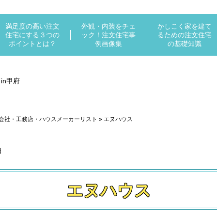
満足度の高い注文
外観・内装をチェ
かしこく家を建て
住宅にする３つの
ック！注文住宅事
るための注文住宅
ポイントとは？
例画像集
の基礎知識
会社・工務店・ハウスメーカーリスト
»
エヌハウス
日
エヌハウス