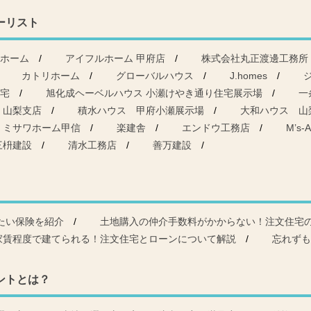
ーリスト
ホーム
アイフルホーム 甲府店
株式会社丸正渡邊工務所
カトリホーム
グローバルハウス
J.homes
宅
旭化成ヘーベルハウス 小瀬けやき通り住宅展示場
一
 山梨支店
積水ハウス 甲府小瀬展示場
大和ハウス 山
ミサワホーム甲信
楽建舎
エンドウ工務店
M’s-A
三枡建設
清水工務店
善万建設
たい保険を紹介
土地購入の仲介手数料がかからない！注文住宅
家賃程度で建てられる！注文住宅とローンについて解説
忘れずも
ントとは？