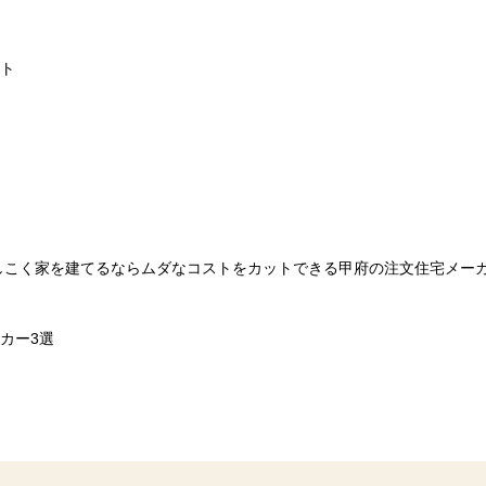
ト
カー3選