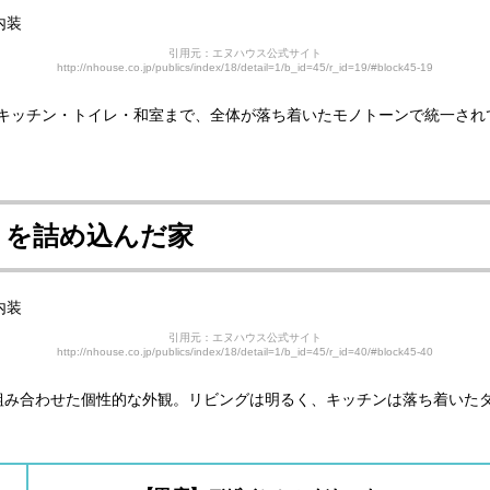
引用元：エヌハウス公式サイト
http://nhouse.co.jp/publics/index/18/detail=1/b_id=45/r_id=19/#block45-19
キッチン・トイレ・和室まで、全体が落ち着いたモノトーンで統一され
りを詰め込んだ家
引用元：エヌハウス公式サイト
http://nhouse.co.jp/publics/index/18/detail=1/b_id=45/r_id=40/#block45-40
組み合わせた個性的な外観。リビングは明るく、キッチンは落ち着いた