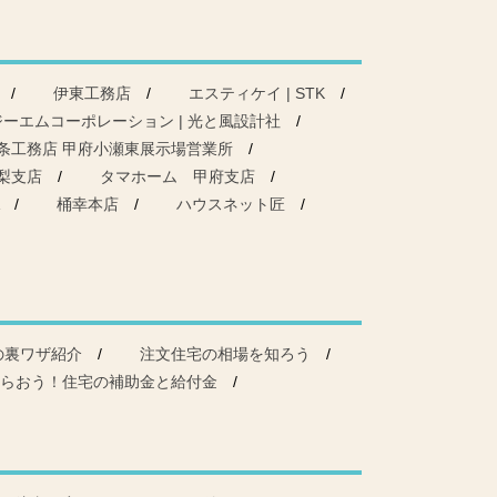
伊東工務店
エスティケイ | STK
ジーエムコーポレーション | 光と風設計社
条工務店 甲府小瀬東展示場営業所
梨支店
タマホーム 甲府支店
桶幸本店
ハウスネット匠
の裏ワザ紹介
注文住宅の相場を知ろう
らおう！住宅の補助金と給付金